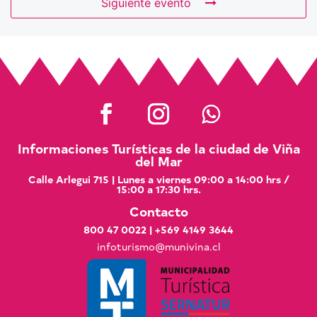
Siguiente evento
Informaciones Turísticas de la ciudad de Viña
del Mar
Calle Arlegui 715 | Lunes a viernes 09:00 a 14:00 hrs /
15:00 a 17:30 hrs.
Contacto
800 47 0022
|
+569 4149 3644
infoturismo@munivina.cl