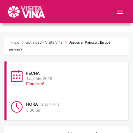
Nota:
este
sitio
web
incluye
un
Inicio
actividad - Visita Viña
Juegos en Patota // ¿En qué
sistema
piensas?
de
accesibilidad.
FECHA
14-junio-2026
Finalizdo!
HORA
15:30 Y 17:15
3:30 pm