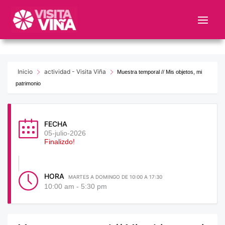
Nota:
este
sitio
web
incluye
un
Inicio
actividad - Visita Viña
Muestra temporal // Mis objetos, mi
sistema
patrimonio
de
accesibilidad.
FECHA
05-julio-2026
Finalizdo!
HORA
MARTES A DOMINGO DE 10:00 A 17:30
10:00 am - 5:30 pm