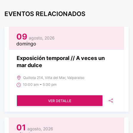
EVENTOS RELACIONADOS
09
agosto, 2026
domingo
Exposición temporal // A veces un
mar dulce
Quillota 214, Viña del Mar, Valparaíso
-
10:00 am
5:30 pm
VER DETALLE
01
agosto, 2026