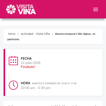
Nota:
este
sitio
web
incluye
un
Inicio
actividad - Visita Viña
Muestra temporal // Mis objetos, mi
sistema
patrimonio
de
accesibilidad.
FECHA
12-julio-2026
Finalizdo!
HORA
MARTES A DOMINGO DE 10:00 A 17:30
10:00 am - 5:30 pm