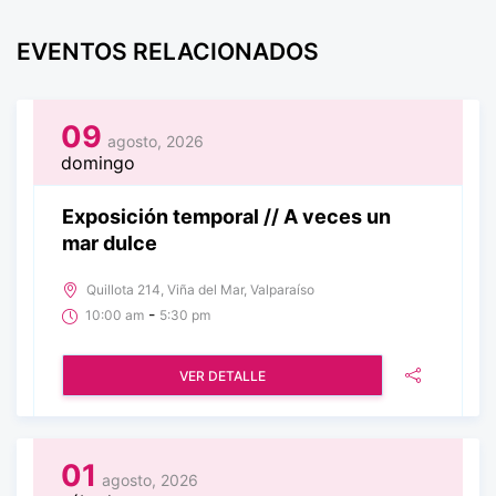
EVENTOS RELACIONADOS
09
agosto, 2026
domingo
Exposición temporal // A veces un
mar dulce
Quillota 214, Viña del Mar, Valparaíso
-
10:00 am
5:30 pm
VER DETALLE
01
agosto, 2026