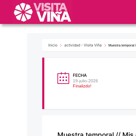
Nota:
este
sitio
web
incluye
un
sistema
Inicio
actividad - Visita Viña
Muestra temporal /
de
accesibilidad.
Presione
Control-
FECHA
F11
19-julio-2026
Finalizdo!
para
ajustar
el
sitio
web
a
las
Muestra temporal // Mis 