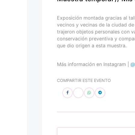
personas
con
discapacidad
Exposición montada gracias al tal
visual
vecinos y vecinas de la ciudad de
que
trajeron objetos personales con v
están
conservación preventiva y compart
usando
que dio origen a esta muestra.
un
lector
de
Más información en Instagram |
@
pantalla;
Presione
COMPARTIR ESTE EVENTO
Control-
F10
para
abrir
un
menú
de
accesibilidad.