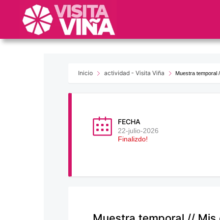
Nota:
este
sitio
web
incluye
un
sistema
Inicio
actividad - Visita Viña
Muestra temporal /
de
accesibilidad.
Presione
Control-
FECHA
F11
22-julio-2026
Finalizdo!
para
ajustar
el
sitio
web
a
las
Muestra temporal // Mis 