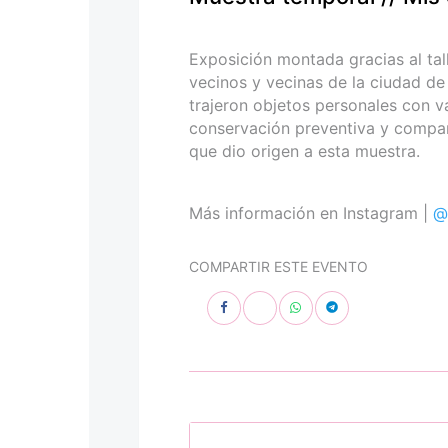
personas
con
discapacidad
Exposición montada gracias al tal
visual
vecinos y vecinas de la ciudad de
que
trajeron objetos personales con v
están
conservación preventiva y compart
usando
que dio origen a esta muestra.
un
lector
de
Más información en Instagram |
@
pantalla;
Presione
COMPARTIR ESTE EVENTO
Control-
F10
para
abrir
un
menú
de
accesibilidad.