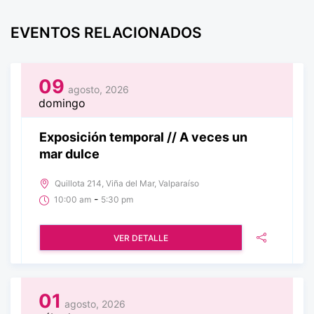
EVENTOS RELACIONADOS
09
agosto, 2026
domingo
Exposición temporal // A veces un
mar dulce
Quillota 214, Viña del Mar, Valparaíso
-
10:00 am
5:30 pm
VER DETALLE
01
agosto, 2026