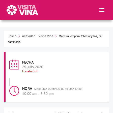
Nota:
este
sitio
web
incluye
un
Inicio
actividad - Visita Viña
Muestra temporal // Mis objetos, mi
sistema
patrimonio
de
accesibilidad.
FECHA
29-julio-2026
Finalizdo!
HORA
MARTES A DOMINGO DE 10:00 A 17:30
10:00 am - 5:30 pm