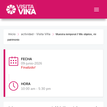
Nota:
este
sitio
web
incluye
un
Inicio
actividad - Visita Viña
Muestra temporal // Mis objetos, mi
sistema
patrimonio
de
accesibilidad.
FECHA
09-junio-2026
Finalizdo!
HORA
10:00 am - 5:30 pm