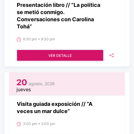
Presentación libro // “La política
se metió conmigo.
Conversaciones con Carolina
Tohá”
-
6:30 pm
9:30 pm
VER DETALLE
20
agosto, 2026
jueves
Visita guiada exposición // “A
veces un mar dulce”
-
3:00 pm
5:00 pm