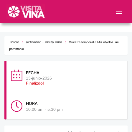
Nota:
este
sitio
web
incluye
un
Inicio
actividad - Visita Viña
Muestra temporal // Mis objetos, mi
sistema
patrimonio
de
accesibilidad.
FECHA
13-junio-2026
Finalizdo!
HORA
10:00 am - 5:30 pm