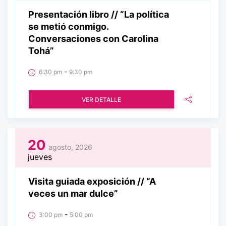
Presentación libro // “La política
se metió conmigo.
Conversaciones con Carolina
Tohá”
-
6:30 pm
9:30 pm
VER DETALLE
20
agosto, 2026
jueves
Visita guiada exposición // “A
veces un mar dulce”
-
3:00 pm
5:00 pm