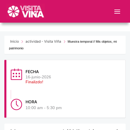
Nota:
este
sitio
web
incluye
un
Inicio
actividad - Visita Viña
Muestra temporal // Mis objetos, mi
sistema
patrimonio
de
accesibilidad.
FECHA
16-junio-2026
Finalizdo!
HORA
10:00 am - 5:30 pm