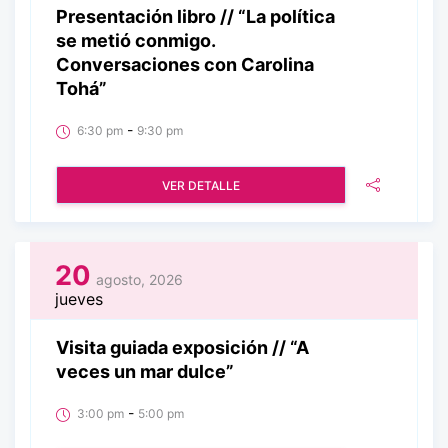
Presentación libro // “La política
se metió conmigo.
Conversaciones con Carolina
Tohá”
-
6:30 pm
9:30 pm
VER DETALLE
20
agosto, 2026
jueves
Visita guiada exposición // “A
veces un mar dulce”
-
3:00 pm
5:00 pm