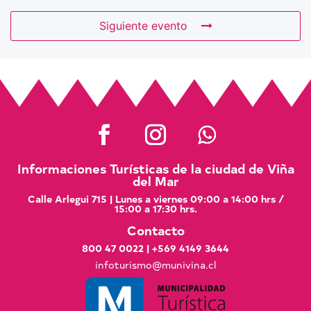
Siguiente evento
Informaciones Turísticas de la ciudad de Viña
del Mar
Calle Arlegui 715 | Lunes a viernes 09:00 a 14:00 hrs /
15:00 a 17:30 hrs.
Contacto
800 47 0022
|
+569 4149 3644
infoturismo@munivina.cl