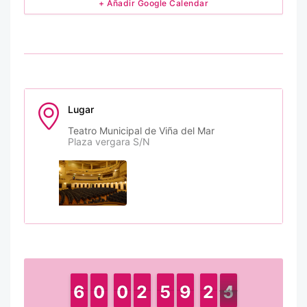
+ Añadir Google Calendar
Lugar
Teatro Municipal de Viña del Mar
Plaza vergara S/N
6
6
5
5
9
9
0
0
9
9
0
0
2
2
1
1
4
4
5
5
8
8
9
9
2
2
1
1
4
5
4