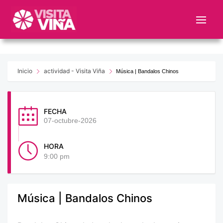
Nota:
este
sitio
web
incluye
un
Inicio
actividad - Visita Viña
Música | Bandalos Chinos
sistema
de
accesibilidad.
FECHA
07-octubre-2026
HORA
9:00 pm
Música | Bandalos Chinos