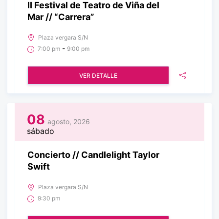
II Festival de Teatro de Viña del
Mar // “Carrera”
Plaza vergara S/N
-
7:00 pm
9:00 pm
VER DETALLE
08
agosto, 2026
sábado
Concierto // Candlelight Taylor
Swift
Plaza vergara S/N
9:30 pm