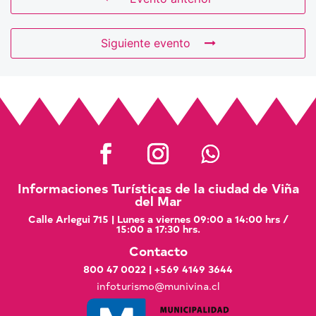
Siguiente evento
Informaciones Turísticas de la ciudad de Viña
del Mar
Calle Arlegui 715 | Lunes a viernes 09:00 a 14:00 hrs /
15:00 a 17:30 hrs.
Contacto
800 47 0022
|
+569 4149 3644
infoturismo@munivina.cl