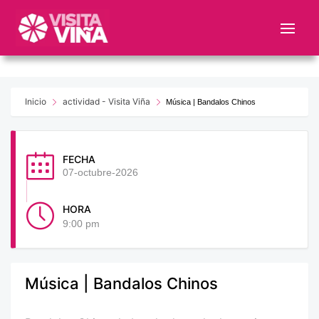
Nota:
este
sitio
web
incluye
un
Inicio
actividad - Visita Viña
Música | Bandalos Chinos
sistema
de
accesibilidad.
FECHA
07-octubre-2026
HORA
9:00 pm
Música | Bandalos Chinos