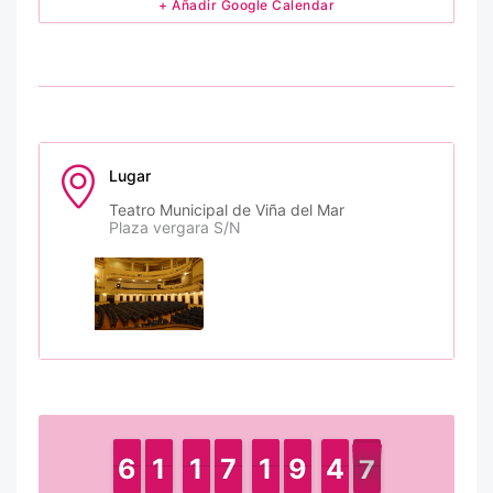
+ Añadir Google Calendar
Lugar
Teatro Municipal de Viña del Mar
Plaza vergara S/N
6
6
5
5
1
1
1
1
1
1
1
1
6
6
7
7
1
1
1
1
8
8
9
9
4
4
5
6
7
7