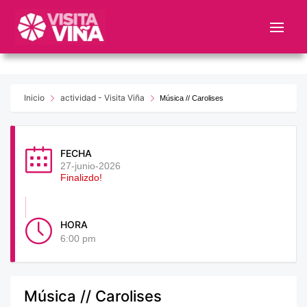
Nota:
este
sitio
web
incluye
un
Inicio
actividad - Visita Viña
Música // Carolises
sistema
de
accesibilidad.
FECHA
27-junio-2026
Finalizdo!
HORA
6:00 pm
Música // Carolises