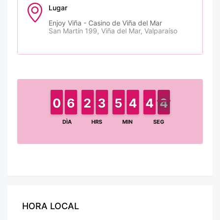
Lugar
Enjoy Viña - Casino de Viña del Mar
San Martín 199, Viña del Mar, Valparaíso
9
9
0
0
6
6
5
5
2
2
1
1
2
2
3
3
4
4
5
5
4
4
3
3
4
4
3
3
4
3
3
DÌA
HRS
MIN
SEG
HORA LOCAL