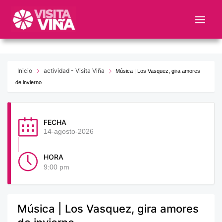
Nota:
este
sitio
web
incluye
un
Inicio
actividad - Visita Viña
Música | Los Vasquez, gira amores
sistema
de invierno
de
accesibilidad.
FECHA
14-agosto-2026
HORA
9:00 pm
Música | Los Vasquez, gira amores