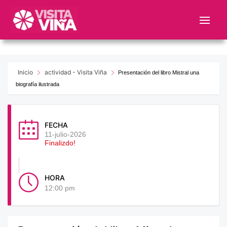
Nota:
este
sitio
web
incluye
un
Inicio
actividad - Visita Viña
Presentación del libro Mistral una
sistema
biografía ilustrada
de
accesibilidad.
FECHA
11-julio-2026
Finalizdo!
HORA
12:00 pm