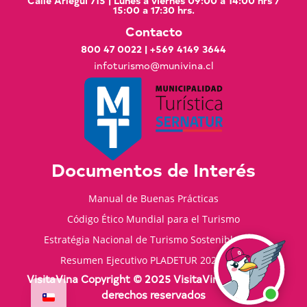
Calle Arlegui 715 | Lunes a viernes 09:00 a 14:00 hrs /
15:00 a 17:30 hrs.
Contacto
800 47 0022
|
+569 4149 3644
infoturismo@munivina.cl
Documentos de Interés
Manual de Buenas Prácticas
Código Ético Mundial para el Turismo
Estratégia Nacional de Turismo Sostenible 2035
Resumen Ejecutivo PLADETUR 2025-2023
VisitaVina Copyright © 2025 VisitaVina - Todos los
derechos reservados