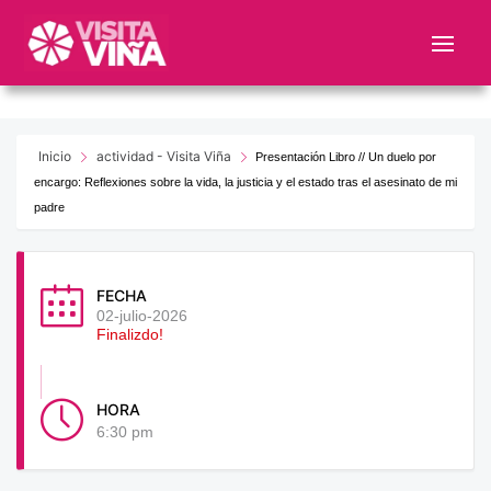
Nota:
este
sitio
web
incluye
un
Inicio
actividad - Visita Viña
Presentación Libro // Un duelo por
sistema
encargo: Reflexiones sobre la vida, la justicia y el estado tras el asesinato de mi
de
padre
accesibilidad.
FECHA
02-julio-2026
Finalizdo!
HORA
6:30 pm