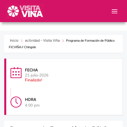
Nota:
este
sitio
web
incluye
un
Inicio
actividad - Visita Viña
Programa de Formación de Público
sistema
FICVIÑA // Chingolo
de
accesibilidad.
FECHA
21-julio-2026
Finalizdo!
HORA
4:00 pm