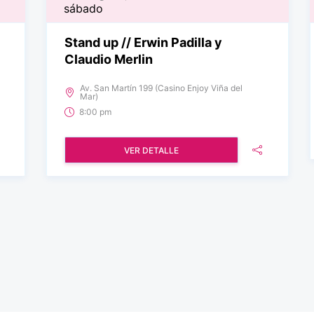
sábado
Stand up // Erwin Padilla y
Claudio Merlin
Av. San Martín 199 (Casino Enjoy Viña del
Mar)
8:00 pm
VER DETALLE