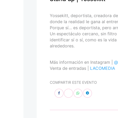
personas
con
discapacidad
Yossekitt, deportista, creadora 
visual
donde la realidad le gana al entr
que
Porque sí… es deportista, pero arr
están
Un espectáculo cercano, sin filtro
usando
identificar sí o sí, como es la vida
un
alrededores.
lector
de
pantalla;
Más información en Instagram |
@
Presione
Venta de entradas |
LACOMEDIA
Control-
F10
COMPARTIR ESTE EVENTO
para
abrir
un
menú
de
accesibilidad.