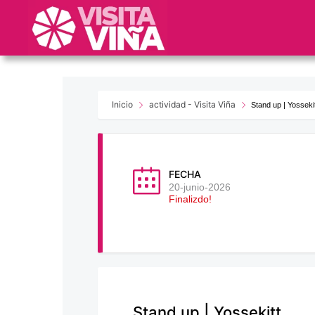
Nota:
este
sitio
web
incluye
un
sistema
Inicio
actividad - Visita Viña
Stand up | Yosseki
de
accesibilidad.
Presione
Control-
FECHA
F11
20-junio-2026
Finalizdo!
para
ajustar
el
sitio
web
a
las
Stand up | Yossekitt