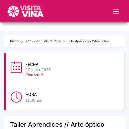
Nota:
este
sitio
web
incluye
un
Inicio
actividad - Visita Viña
Taller Aprendices // Arte óptico
sistema
de
accesibilidad.
FECHA
07-junio-2026
Finalizdo!
HORA
11:30 am
Taller Aprendices // Arte óptico