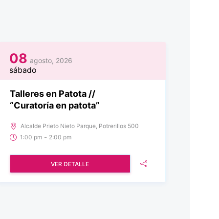
08
agosto, 2026
sábado
Talleres en Patota //
“Curatoría en patota”
Alcalde Prieto Nieto Parque, Potrerillos 500
-
1:00 pm
2:00 pm
VER DETALLE