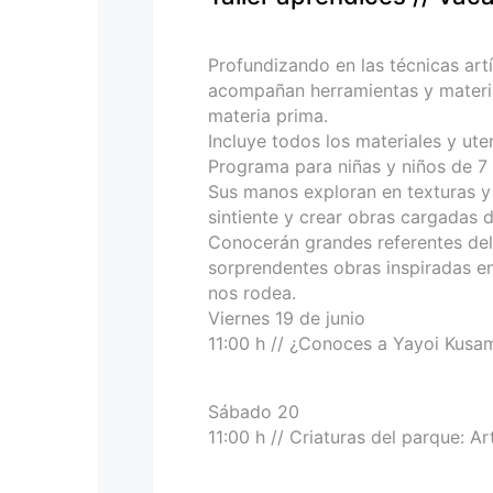
personas
con
discapacidad
Profundizando en las técnicas artí
visual
acompañan herramientas y material
que
materia prima.
están
Incluye todos los materiales y uten
usando
Programa para niñas y niños de 7 
un
Sus manos exploran en texturas y
lector
sintiente y crear obras cargadas d
de
Conocerán grandes referentes del
pantalla;
sorprendentes obras inspiradas en 
Presione
nos rodea.
Control-
Viernes 19 de junio
F10
11:00 h // ¿Conoces a Yayoi Kusa
para
abrir
un
Sábado 20
menú
11:00 h // Criaturas del parque: Art
de
accesibilidad.