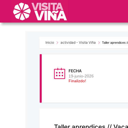
Nota:
este
sitio
web
incluye
un
sistema
Inicio
actividad - Visita Viña
Taller aprendices 
de
accesibilidad.
Presione
Control-
FECHA
F11
19-junio-2026
Finalizdo!
para
ajustar
el
sitio
web
a
las
Taller aprendices // Vac