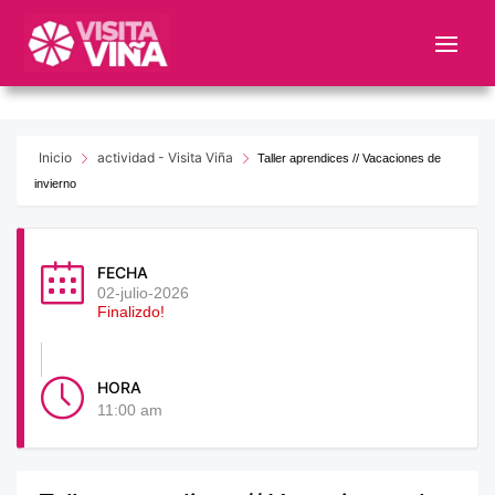
Nota:
este
sitio
web
incluye
un
Inicio
actividad - Visita Viña
Taller aprendices // Vacaciones de
sistema
invierno
de
accesibilidad.
FECHA
02-julio-2026
Finalizdo!
HORA
11:00 am