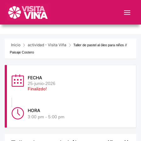
Nota:
este
sitio
web
incluye
un
Inicio
actividad - Visita Viña
Taller de pastel al óleo para niños //
sistema
Paisaje Costero
de
accesibilidad.
FECHA
25-junio-2026
Finalizdo!
HORA
3:00 pm - 5:00 pm