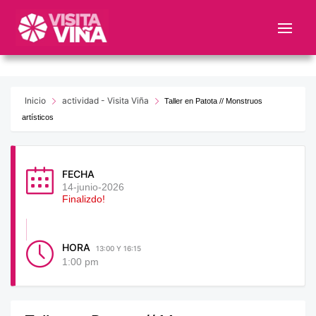
Nota:
este
sitio
web
incluye
un
Inicio
actividad - Visita Viña
Taller en Patota // Monstruos
sistema
artísticos
de
accesibilidad.
FECHA
14-junio-2026
Finalizdo!
HORA
13:00 Y 16:15
1:00 pm