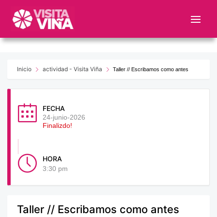
Nota:
este
sitio
web
incluye
un
Inicio
actividad - Visita Viña
Taller // Escribamos como antes
sistema
de
accesibilidad.
FECHA
24-junio-2026
Finalizdo!
HORA
3:30 pm
Taller // Escribamos como antes