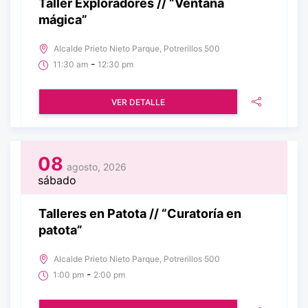
Taller Exploradores // “Ventana
mágica”
Alcalde Prieto Nieto Parque, Potrerillos 500
-
11:30 am
12:30 pm
VER DETALLE
08
agosto, 2026
sábado
Talleres en Patota // “Curatoría en
patota”
Alcalde Prieto Nieto Parque, Potrerillos 500
-
1:00 pm
2:00 pm