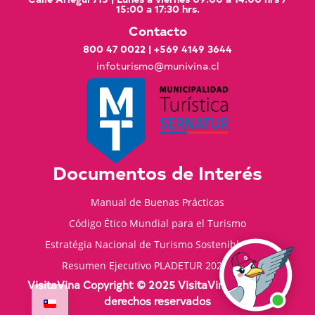
15:00 a 17:30 hrs.
Contacto
800 47 0022
|
+569 4149 3644
infoturismo@munivina.cl
Documentos de Interés
Manual de Buenas Prácticas
Código Ético Mundial para el Turismo
Estratégia Nacional de Turismo Sostenible 2035
Resumen Ejecutivo PLADETUR 2025-2023
VisitaVina Copyright © 2025 VisitaVina - Todos los
derechos reservados