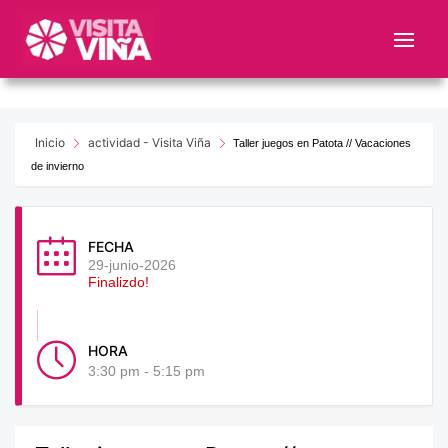
Nota:
este
sitio
web
incluye
un
Inicio
actividad - Visita Viña
Taller juegos en Patota // Vacaciones
sistema
de invierno
de
accesibilidad.
FECHA
29-junio-2026
Finalizdo!
HORA
3:30 pm - 5:15 pm