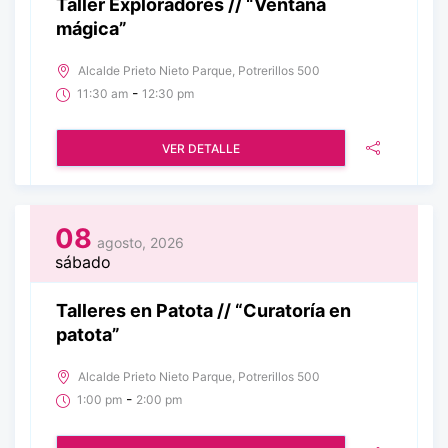
Taller Exploradores // “Ventana
mágica”
Alcalde Prieto Nieto Parque, Potrerillos 500
-
11:30 am
12:30 pm
VER DETALLE
08
agosto, 2026
sábado
Talleres en Patota // “Curatoría en
patota”
Alcalde Prieto Nieto Parque, Potrerillos 500
-
1:00 pm
2:00 pm