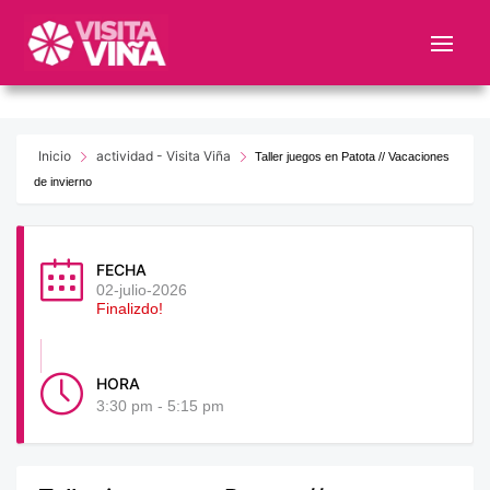
Nota:
este
sitio
web
incluye
un
Inicio
actividad - Visita Viña
Taller juegos en Patota // Vacaciones
sistema
de invierno
de
accesibilidad.
FECHA
02-julio-2026
Finalizdo!
HORA
3:30 pm - 5:15 pm