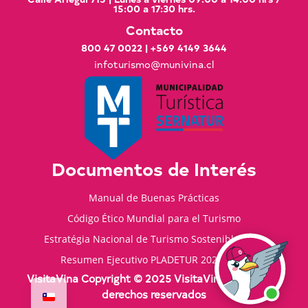
15:00 a 17:30 hrs.
Contacto
800 47 0022
|
+569 4149 3644
infoturismo@munivina.cl
Documentos de Interés
Manual de Buenas Prácticas
Código Ético Mundial para el Turismo
Estratégia Nacional de Turismo Sostenible 2035
Resumen Ejecutivo PLADETUR 2025-2023
VisitaVina Copyright © 2025 VisitaVina - Todos los
derechos reservados