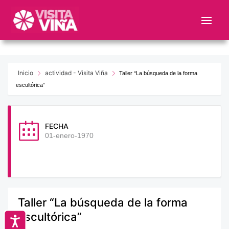
Nota:
este
sitio
web
incluye
un
Inicio
actividad - Visita Viña
Taller “La búsqueda de la forma
sistema
escultórica”
de
accesibilidad.
FECHA
01-enero-1970
Taller “La búsqueda de la forma
escultórica”
Accesibilidad