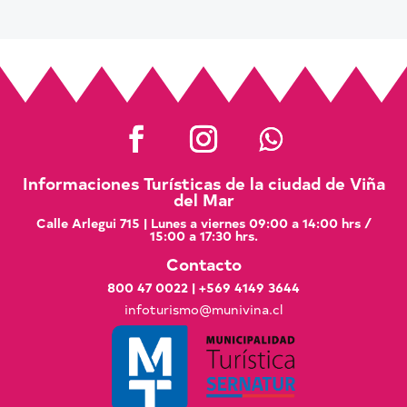
Informaciones Turísticas de la ciudad de Viña
del Mar
Calle Arlegui 715 | Lunes a viernes 09:00 a 14:00 hrs /
15:00 a 17:30 hrs.
Contacto
800 47 0022
|
+569 4149 3644
infoturismo@munivina.cl