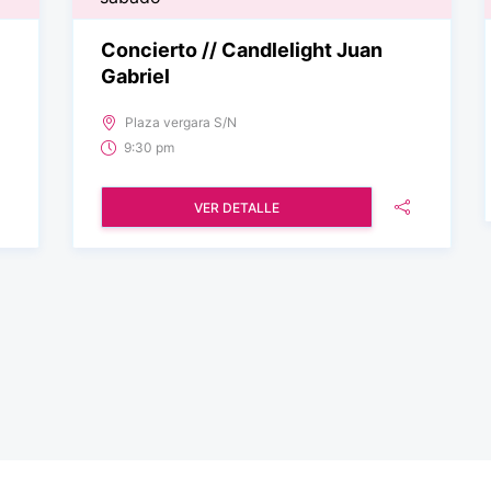
Concierto // Candlelight Juan
Gabriel
Plaza vergara S/N
9:30 pm
VER DETALLE