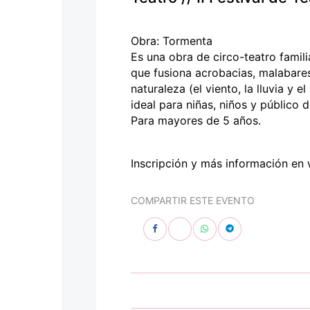
personas
con
discapacidad
Obra: Tormenta
visual
Es una obra de circo-teatro famili
que
que fusiona acrobacias, malabares
están
naturaleza (el viento, la lluvia y 
usando
ideal para niñas, niños y público 
un
Para mayores de 5 años.
lector
de
pantalla;
Inscripción y más información en 
Presione
Control-
COMPARTIR ESTE EVENTO
F10
para
abrir
un
menú
de
accesibilidad.