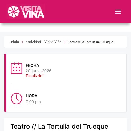
Nota:
este
sitio
web
incluye
un
Inicio
actividad - Visita Viña
Teatro // La Tertulia del Trueque
sistema
de
accesibilidad.
FECHA
20-junio-2026
Finalizdo!
HORA
7:00 pm
Teatro // La Tertulia del Trueque