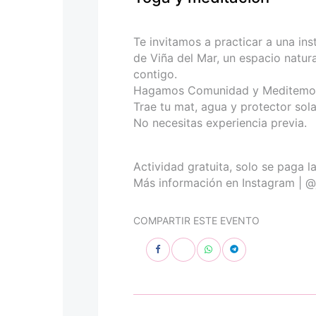
personas
con
discapacidad
Te invitamos a practicar a una in
visual
de Viña del Mar, un espacio natura
que
contigo.
están
Hagamos Comunidad y Meditemos 
usando
Trae tu mat, agua y protector sola
un
No necesitas experiencia previa.
lector
de
pantalla;
Actividad gratuita, solo se paga l
Presione
Más información en Instagram | 
Control-
F10
COMPARTIR ESTE EVENTO
para
abrir
un
menú
de
accesibilidad.