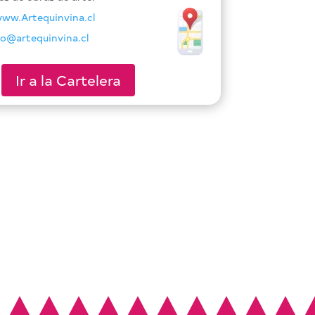
ww.Artequinvina.cl
fo@artequinvina.cl
Ir a la Cartelera