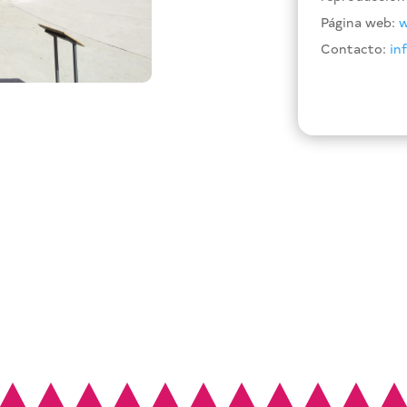
Página web:
w
Contacto:
in