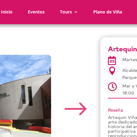
Inicio
Eventos
Tours
Plano de Viña
Artequin

Martes

Alcalde
Parque

Mar a 
18:00
$
Reseña
Artequin Viña
arte dedicado 
historia del 
participativa
reproduccione