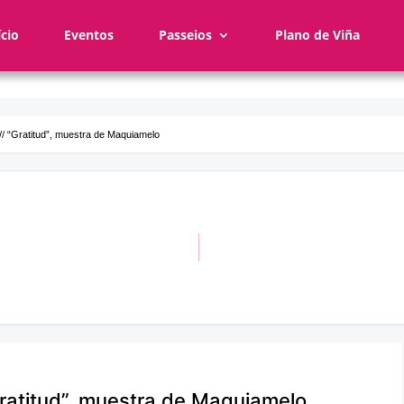
ício
Eventos
Passeios
Plano de Viña
 // “Gratitud”, muestra de Maquiamelo
Gratitud”, muestra de Maquiamelo