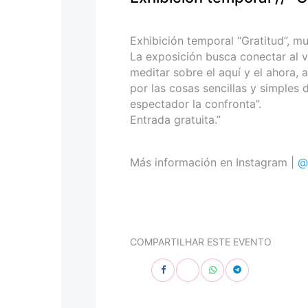
personas
con
discapacidad
Exhibición temporal “Gratitud”, m
visual
La exposición busca conectar al vi
que
meditar sobre el aquí y el ahora, a
están
por las cosas sencillas y simples 
usando
espectador la confronta”.
un
Entrada gratuita.”
lector
de
pantalla;
Más información en Instagram |
@
Presione
Control-
F10
para
abrir
COMPARTILHAR ESTE EVENTO
un
menú
de
accesibilidad.