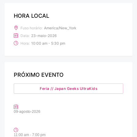
HORA LOCAL
Fuso horário:
America/New_York
Data:
23-maio-2026
Hora:
10:00 am - 5:30 pm
PRÓXIMO EVENTO
Feria // Japan Geeks UltraKids
09-agosto-2026
11:00 am - 7:00 pm