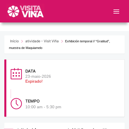
Nota:
este
sitio
web
incluye
un
Início
atividade - Visit Viña
Exhibición temporal // “Gratitud”,
sistema
muestra de Maquiamelo
de
accesibilidad.
DATA
23-maio-2026
Expirado!
TEMPO
10:00 am - 5:30 pm