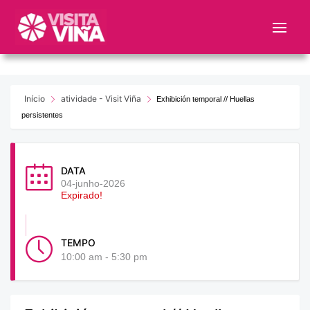
Nota:
este
sitio
web
incluye
un
Início
atividade - Visit Viña
Exhibición temporal // Huellas
sistema
persistentes
de
accesibilidad.
DATA
04-junho-2026
Expirado!
TEMPO
10:00 am - 5:30 pm