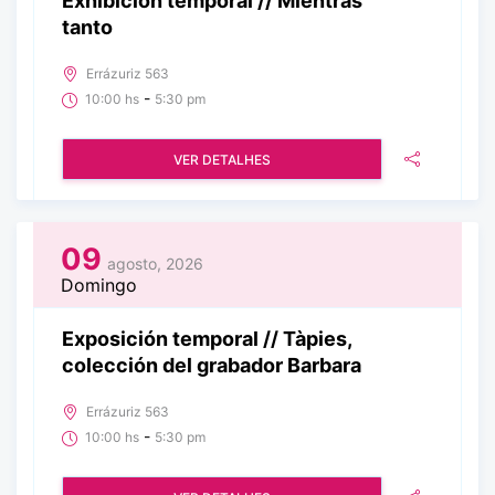
Exhibición temporal // Mientras
tanto
Errázuriz 563
-
10:00 hs
5:30 pm
VER DETALHES
09
agosto, 2026
Domingo
Exposición temporal // Tàpies,
colección del grabador Barbara
Errázuriz 563
-
10:00 hs
5:30 pm