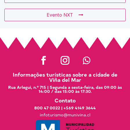
Evento NXT
Informações turísticas sobre a cidade de
Viña del Mar
Rua Arlegui, n.º 715 | Segunda a sexta-feira, das 09:00 às
14:00 / das 15:00 às 17:30.
Contato
800 47 0022
|
+569 4149 3644
infoturismo@munivina.cl