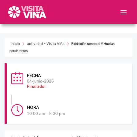
Nota:
este
sitio
web
incluye
un
Inicio
actividad - Visita Viña
Exhibición temporal // Huellas
sistema
persistentes
de
accesibilidad.
FECHA
04-junio-2026
Finalizdo!
HORA
10:00 am - 5:30 pm