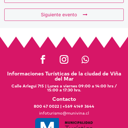
Siguiente evento
Informaciones Turísticas de la ciudad de Viña
del Mar
Calle Arlegui 715 | Lunes a viernes 09:00 a 14:00 hrs /
15:00 a 17:30 hrs.
Contacto
800 47 0022
|
+569 4149 3644
infoturismo@munivina.cl