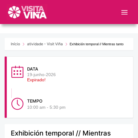
Nota:
este
sitio
web
incluye
un
Início
atividade - Visit Viña
Exhibición temporal // Mientras tanto
sistema
de
accesibilidad.
DATA
19-junho-2026
Expirado!
TEMPO
10:00 am - 5:30 pm
Exhibición temporal // Mientras