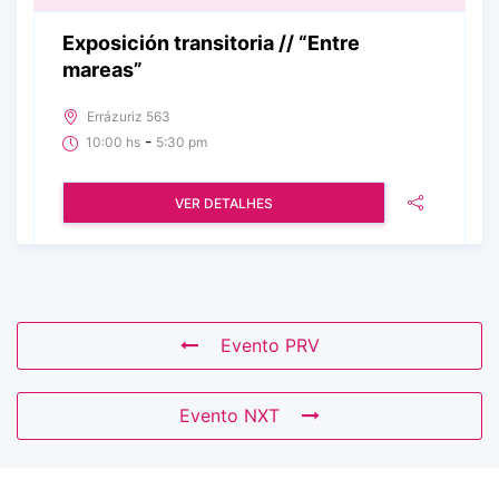
Exposición transitoria // “Entre
mareas”
Errázuriz 563
-
10:00 hs
5:30 pm
VER DETALHES
Evento PRV
Evento NXT