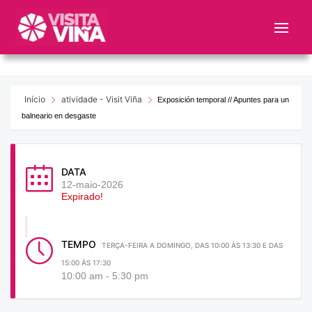
Nota:
este
sitio
web
incluye
un
Início
atividade - Visit Viña
Exposición temporal // Apuntes para un
sistema
balneario en desgaste
de
accesibilidad.
DATA
12-maio-2026
Expirado!
TEMPO
TERÇA-FEIRA A DOMINGO, DAS 10:00 ÀS 13:30 E DAS
15:00 ÀS 17:30
10:00 am - 5:30 pm