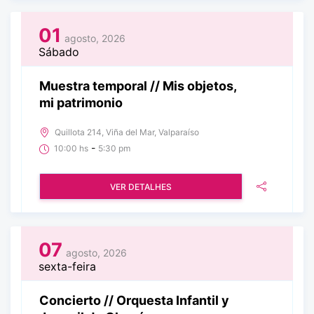
01
agosto, 2026
Sábado
Muestra temporal // Mis objetos,
mi patrimonio
Quillota 214, Viña del Mar, Valparaíso
-
10:00 hs
5:30 pm
VER DETALHES
07
agosto, 2026
sexta-feira
Concierto // Orquesta Infantil y