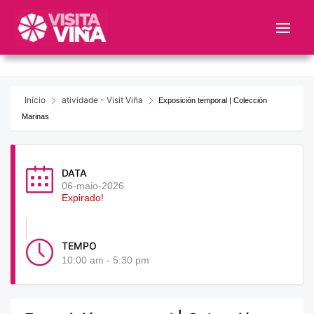
Nota:
este
sitio
web
incluye
un
Início
atividade - Visit Viña
Exposición temporal | Colección
sistema
Marinas
de
accesibilidad.
DATA
06-maio-2026
Expirado!
TEMPO
10:00 am - 5:30 pm