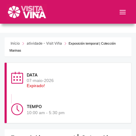
Nota:
este
sitio
web
incluye
un
Início
atividade - Visit Viña
Exposición temporal | Colección
sistema
Marinas
de
accesibilidad.
DATA
07-maio-2026
Expirado!
TEMPO
10:00 am - 5:30 pm