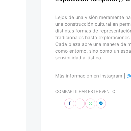
personas
con
discapacidad
Lejos de una visión meramente nat
visual
una construcción cultural en perm
que
distintas formas de representació
están
tradicionales hasta exploracione
usando
Cada pieza abre una manera de mira
un
como entorno, sino como un espac
lector
sensibilidad artística.
de
pantalla;
Presione
Más información en Instagram |
@
Control-
F10
COMPARTILHAR ESTE EVENTO
para
abrir
un
menú
de
accesibilidad.