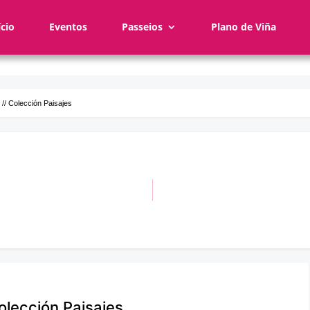
ício
Eventos
Passeios
Plano de Viña
 // Colección Paisajes
olección Paisajes