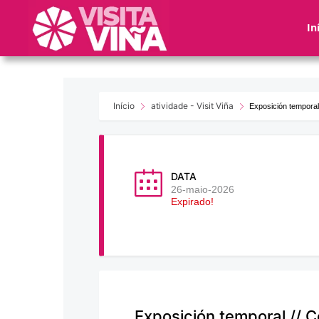
Nota:
este
In
sitio
web
incluye
un
sistema
Início
atividade - Visit Viña
Exposición temporal
de
accesibilidad.
Presione
Control-
DATA
F11
26-maio-2026
Expirado!
para
ajustar
el
sitio
web
a
las
Exposición temporal // C