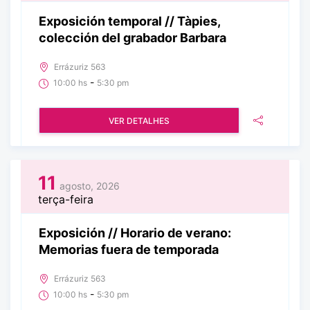
Exposición temporal // Tàpies,
colección del grabador Barbara
Errázuriz 563
-
10:00 hs
5:30 pm
VER DETALHES
11
agosto, 2026
terça-feira
Exposición // Horario de verano:
Memorias fuera de temporada
Errázuriz 563
-
10:00 hs
5:30 pm