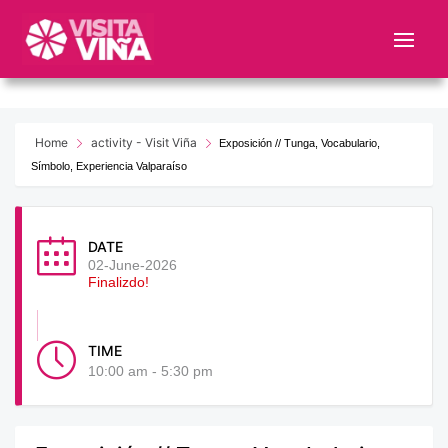
Nota:
este
sitio
web
incluye
un
Home
activity - Visit Viña
Exposición // Tunga, Vocabulario,
sistema
Símbolo, Experiencia Valparaíso
de
accesibilidad.
DATE
02-June-2026
Finalizdo!
TIME
10:00 am - 5:30 pm