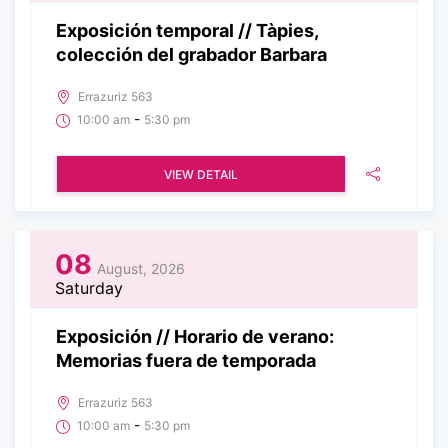
Exposición temporal // Tàpies,
colección del grabador Barbara
Errazuriz 563
-
10:00 am
5:30 pm
VIEW DETAIL
08
August, 2026
Saturday
Exposición // Horario de verano:
Memorias fuera de temporada
Errazuriz 563
-
10:00 am
5:30 pm