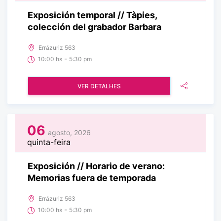
Exposición temporal // Tàpies,
colección del grabador Barbara
Errázuriz 563
-
10:00 hs
5:30 pm
VER DETALHES
06
agosto, 2026
quinta-feira
Exposición // Horario de verano:
Memorias fuera de temporada
Errázuriz 563
-
10:00 hs
5:30 pm