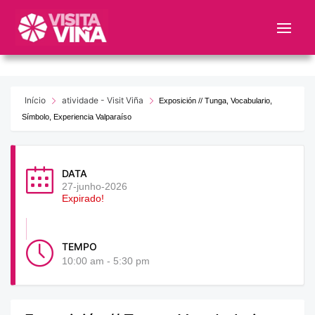
Nota:
este
sitio
web
incluye
un
Início
atividade - Visit Viña
Exposición // Tunga, Vocabulario,
sistema
Símbolo, Experiencia Valparaíso
de
accesibilidad.
DATA
27-junho-2026
Expirado!
TEMPO
10:00 am - 5:30 pm