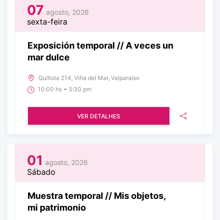
07
agosto, 2026
sexta-feira
Exposición temporal // A veces un
mar dulce
Quillota 214, Viña del Mar, Valparaíso
-
10:00 hs
5:30 pm
VER DETALHES
01
agosto, 2026
Sábado
Muestra temporal // Mis objetos,
mi patrimonio