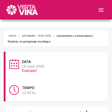
Nota:
este
sitio
web
incluye
un
Início
atividade - Visit Viña
Lanzamiento y conversatorio |
sistema
Reiniciar, un peregrinaje oncológico
de
accesibilidad.
DATA
16-maio-2026
Expirado!
TEMPO
12:00 hs