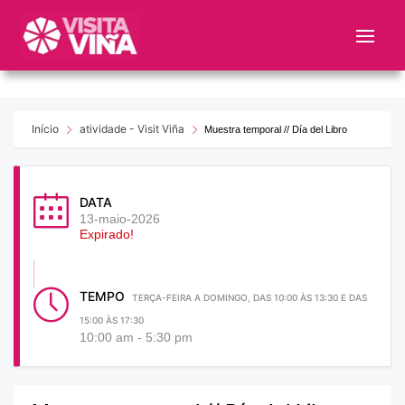
Nota:
este
sitio
web
incluye
un
Início
atividade - Visit Viña
Muestra temporal // Día del Libro
sistema
de
accesibilidad.
DATA
13-maio-2026
Expirado!
TEMPO
TERÇA-FEIRA A DOMINGO, DAS 10:00 ÀS 13:30 E DAS
15:00 ÀS 17:30
10:00 am - 5:30 pm