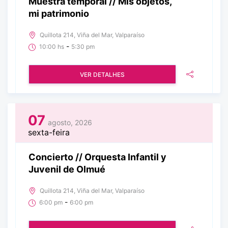
Muestra temporal // Mis objetos,
mi patrimonio
Quillota 214, Viña del Mar, Valparaíso
-
10:00 hs
5:30 pm
VER DETALHES
07
agosto, 2026
sexta-feira
Concierto // Orquesta Infantil y
Juvenil de Olmué
Quillota 214, Viña del Mar, Valparaíso
-
6:00 pm
6:00 pm