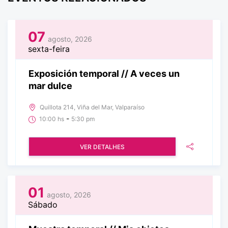
07
agosto, 2026
sexta-feira
Exposición temporal // A veces un
mar dulce
Quillota 214, Viña del Mar, Valparaíso
-
10:00 hs
5:30 pm
VER DETALHES
01
agosto, 2026
Sábado