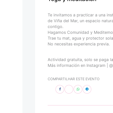
personas
con
discapacidad
Te invitamos a practicar a una in
visual
de Viña del Mar, un espacio natura
que
contigo.
están
Hagamos Comunidad y Meditemos 
usando
Trae tu mat, agua y protector sola
un
No necesitas experiencia previa.
lector
de
pantalla;
Actividad gratuita, solo se paga l
Presione
Más información en Instagram | 
Control-
F10
COMPARTILHAR ESTE EVENTO
para
abrir
un
menú
de
accesibilidad.