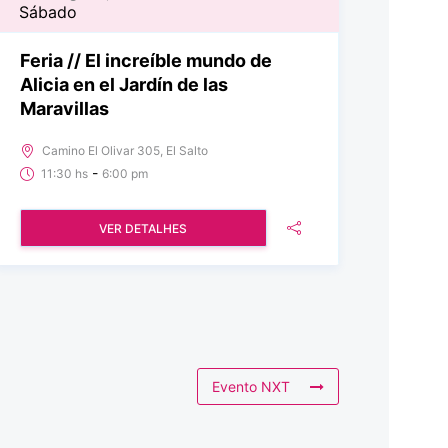
Sábado
Feria // El increíble mundo de
Alicia en el Jardín de las
Maravillas
Camino El Olivar 305, El Salto
-
11:30 hs
6:00 pm
VER DETALHES
Evento NXT