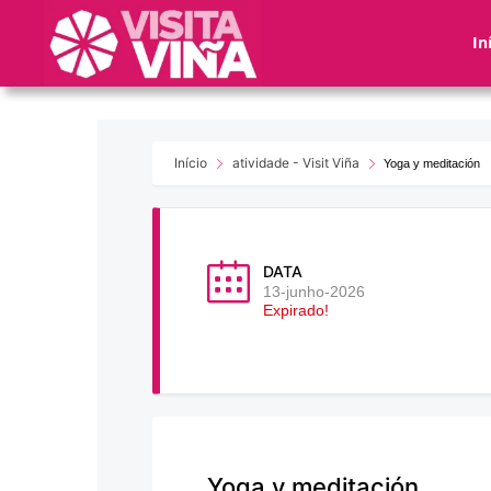
Nota:
este
In
sitio
web
incluye
un
sistema
Início
atividade - Visit Viña
Yoga y meditación
de
accesibilidad.
Presione
Control-
DATA
F11
13-junho-2026
Expirado!
para
ajustar
el
sitio
web
a
las
Yoga y meditación