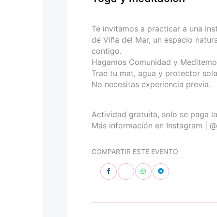
personas
con
discapacidad
Te invitamos a practicar a una in
visual
de Viña del Mar, un espacio natura
que
contigo.
están
Hagamos Comunidad y Meditemos 
usando
Trae tu mat, agua y protector sola
un
No necesitas experiencia previa.
lector
de
pantalla;
Actividad gratuita, solo se paga l
Presione
Más información en Instagram | 
Control-
F10
COMPARTIR ESTE EVENTO
para
abrir
un
menú
de
accesibilidad.