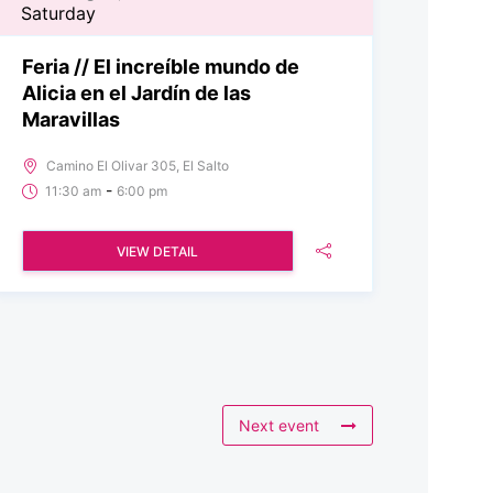
Saturday
Feria // El increíble mundo de
Alicia en el Jardín de las
Maravillas
Camino El Olivar 305, El Salto
-
11:30 am
6:00 pm
VIEW DETAIL
Next event