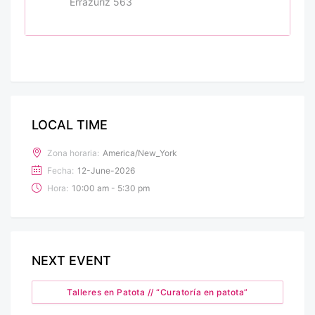
Errazuriz 563
LOCAL TIME
Zona horaria:
America/New_York
Fecha:
12-June-2026
Hora:
10:00 am - 5:30 pm
NEXT EVENT
Talleres en Patota // “Curatoría en patota”