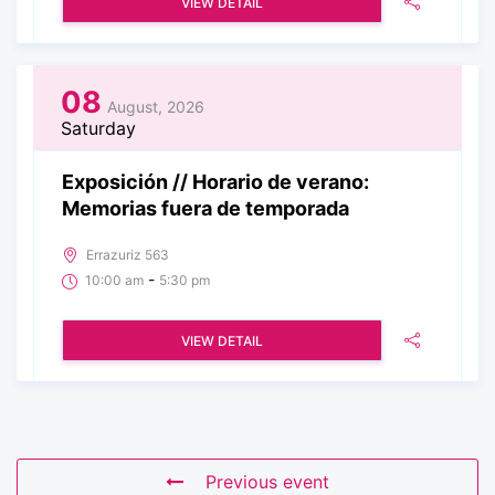
VIEW DETAIL
08
August, 2026
Saturday
Exposición // Horario de verano:
Memorias fuera de temporada
Errazuriz 563
-
10:00 am
5:30 pm
VIEW DETAIL
Previous event