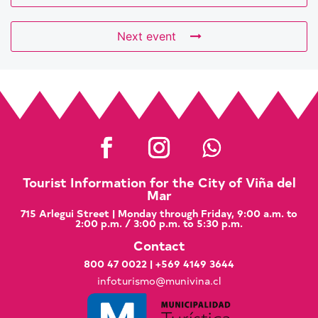
Next event
Tourist Information for the City of Viña del
Mar
715 Arlegui Street | Monday through Friday, 9:00 a.m. to
2:00 p.m. / 3:00 p.m. to 5:30 p.m.
Contact
800 47 0022
|
+569 4149 3644
infoturismo@munivina.cl