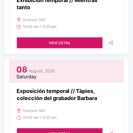
Exhibición temporal // Mientras
tanto
Errazuriz 563
-
10:00 am
5:30 pm
VIEW DETAIL
08
August, 2026
Saturday
Exposición temporal // Tàpies,
colección del grabador Barbara
Errazuriz 563
-
10:00 am
5:30 pm