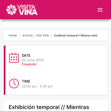
Nota:
este
sitio
web
incluye
un
Home
activity - Visit Viña
Exhibición temporal // Mientras tanto
sistema
de
accesibilidad.
DATE
03-June-2026
Finalizdo!
TIME
10:00 am - 5:30 pm
Exhibición temporal // Mientras