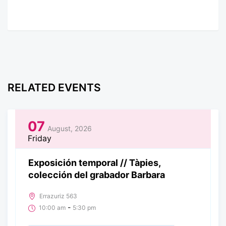
RELATED EVENTS
07
August, 2026
Friday
Exposición temporal // Tàpies,
colección del grabador Barbara
Errazuriz 563
-
10:00 am
5:30 pm