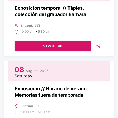
Exposición temporal // Tàpies,
colección del grabador Barbara
Errazuriz 563
-
10:00 am
5:30 pm
VIEW DETAIL
08
August, 2026
Saturday
Exposición // Horario de verano:
Memorias fuera de temporada
Errazuriz 563
-
10:00 am
5:30 pm