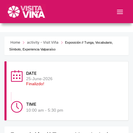
Nota:
este
sitio
web
incluye
un
Home
activity - Visit Viña
Exposición // Tunga, Vocabulario,
sistema
Símbolo, Experiencia Valparaíso
de
accesibilidad.
DATE
25-June-2026
Finalizdo!
TIME
10:00 am - 5:30 pm