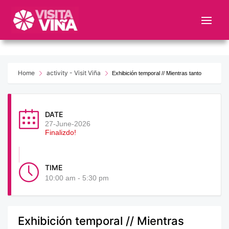
Nota:
este
sitio
web
incluye
un
Home
activity - Visit Viña
Exhibición temporal // Mientras tanto
sistema
de
accesibilidad.
DATE
27-June-2026
Finalizdo!
TIME
10:00 am - 5:30 pm
Exhibición temporal // Mientras