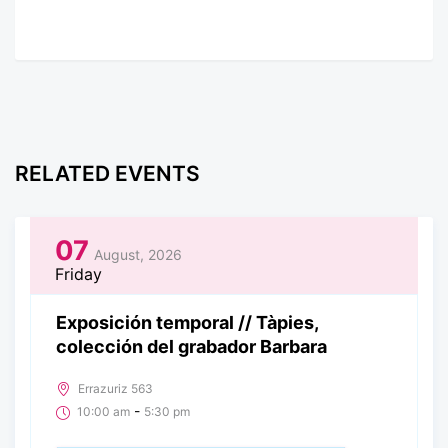
RELATED EVENTS
07
August, 2026
Friday
Exposición temporal // Tàpies,
colección del grabador Barbara
Errazuriz 563
-
10:00 am
5:30 pm